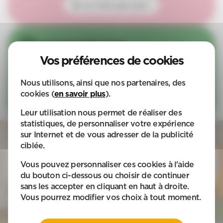
Et ce n'est pas tout !
Jardinage & Bricolage
Les feuilles qui tombent, les arbres qui poussent, les
ampoules à changer, … Nos intervenants APEF vous
enlèvent ces tracas du quotidien. Faites appel à APEF
Nous utilisons, ainsi que nos partenaires, des
pour vos besoins en jardinage et bricolage.
cookies (
en savoir plus
).
Voir davantage
Leur utilisation nous permet de réaliser des
statistiques, de personnaliser votre expérience
sur Internet et de vous adresser de la publicité
ciblée.
4,8/5
Vous pouvez personnaliser ces cookies à l'aide
sur 2 264 avis Google récoltés entre le 07/08/2025 et le
07/08/2026
du bouton ci-dessous ou choisir de continuer
sans les accepter en cliquant en haut à droite.
Votre satisfaction est notre
Vous pourrez modifier vos choix à tout moment.
moteur !