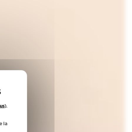
lus
).
e la