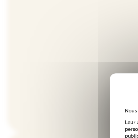
Nous 
Leur 
perso
public