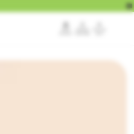
APEF
Devenir
Pour les
recrute !
franchisé
pros