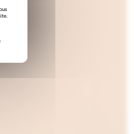
sous
ite.