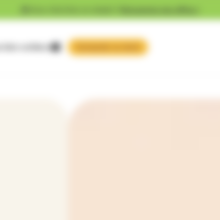
Vous cherchez un emploi ?
Découvrez nos offres !
 faire confiance