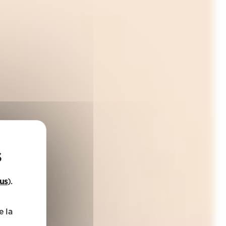
lus
).
e la