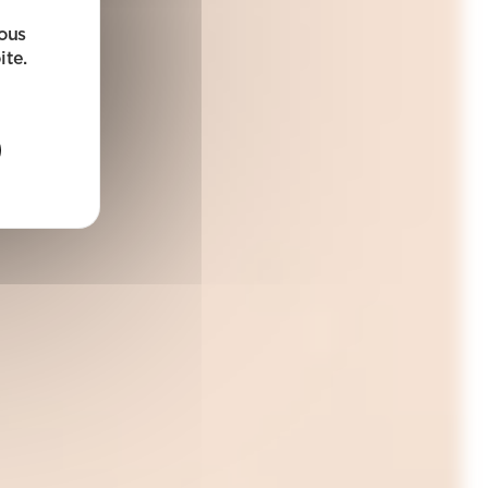
sous
ite.