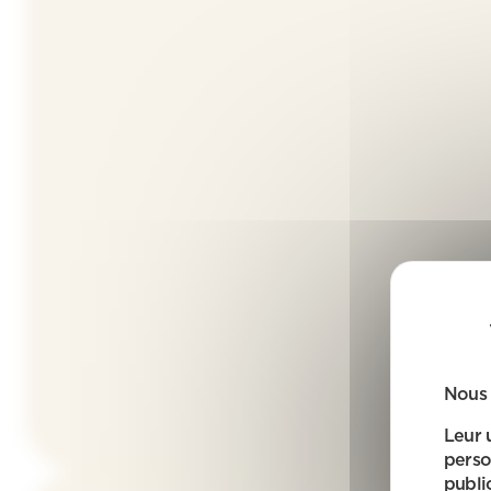
Nous 
Leur 
perso
public