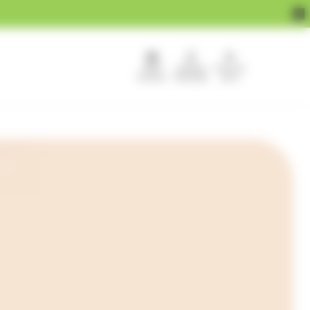
APEF
Devenir
Pour les
recrute !
franchisé
pros