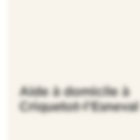
Aide à domicile à
Criquetot-l'Esneval