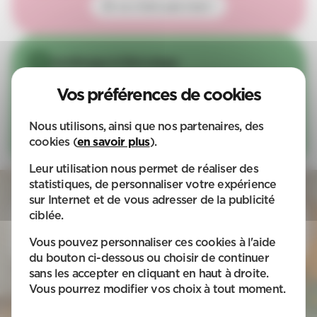
Et ce n'est pas tout !
Jardinage & Bricolage
Les feuilles qui tombent, les arbres qui poussent, les
ampoules à changer, … Nos intervenants APEF vous
enlèvent ces tracas du quotidien. Faites appel à APEF
pour vos besoins en jardinage et bricolage.
Nous utilisons, ainsi que nos partenaires, des
Voir davantage
cookies (
en savoir plus
).
Leur utilisation nous permet de réaliser des
statistiques, de personnaliser votre expérience
sur Internet et de vous adresser de la publicité
ciblée.
4,8/5
sur 2 258 avis Google récoltés entre le 09/08/2025 et le
Vous pouvez personnaliser ces cookies à l'aide
09/08/2026
du bouton ci-dessous ou choisir de continuer
Votre satisfaction est notre
sans les accepter en cliquant en haut à droite.
Vous pourrez modifier vos choix à tout moment.
moteur !