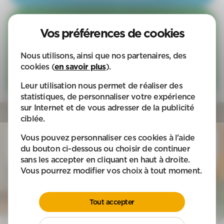
Jardinage & Bricolage
Les feuilles qui tombent, les arbres qui poussent, les
ampoules à changer, … Nos intervenants APEF vous
Nous utilisons, ainsi que nos partenaires, des
enlèvent ces tracas du quotidien. Faites appel à APEF
cookies (
en savoir plus
).
pour vos besoins en jardinage et bricolage.
Voir davantage
Leur utilisation nous permet de réaliser des
statistiques, de personnaliser votre expérience
sur Internet et de vous adresser de la publicité
ciblée.
Vous pouvez personnaliser ces cookies à l'aide
4,8/5
sur 2 259 avis Google récoltés entre le 08/08/2025 et le
du bouton ci-dessous ou choisir de continuer
08/08/2026
sans les accepter en cliquant en haut à droite.
Votre satisfaction est notre
Vous pourrez modifier vos choix à tout moment.
moteur !
Tout accepter