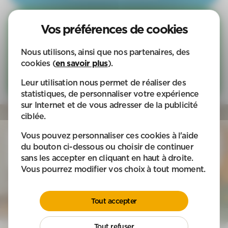
Jardinage & Bricolage
Les feuilles qui tombent, les arbres qui poussent, les
ampoules à changer, … Nos intervenants APEF vous
Nous utilisons, ainsi que nos partenaires, des
enlèvent ces tracas du quotidien. Faites appel à APEF
cookies (
en savoir plus
).
pour vos besoins en jardinage et bricolage.
Leur utilisation nous permet de réaliser des
Voir davantage
statistiques, de personnaliser votre expérience
sur Internet et de vous adresser de la publicité
ciblée.
Vous pouvez personnaliser ces cookies à l'aide
4,8/5
du bouton ci-dessous ou choisir de continuer
sur 2 264 avis Google récoltés entre le 07/08/2025 et le
sans les accepter en cliquant en haut à droite.
07/08/2026
Vous pourrez modifier vos choix à tout moment.
Votre satisfaction est notre
moteur !
Tout accepter
Tout refuser