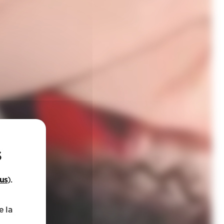
lus
).
e la