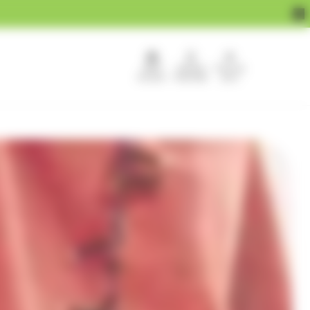
APEF
Devenir
Pour les
recrute !
franchisé
pros