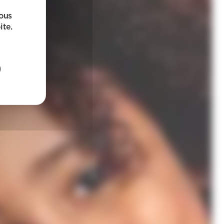
sous
ite.