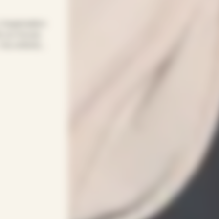
 l’organisation
s sur Aouze,
 Vos enfants
flexible et
bysitter
adapte à vos
enveillance,
ptée à chaque