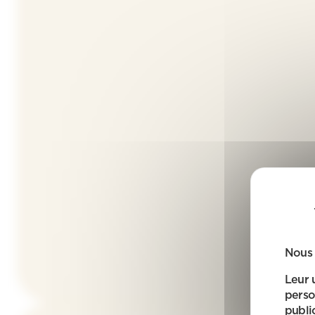
Nous 
Leur 
perso
public