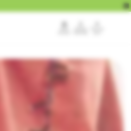
APEF
Devenir
Pour les
recrute !
franchisé
pros