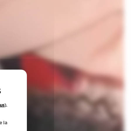
lus
).
e la