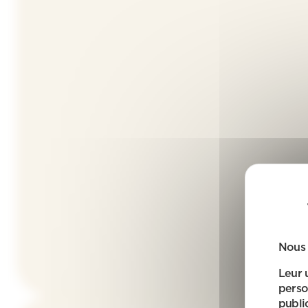
Nous 
Leur 
perso
public