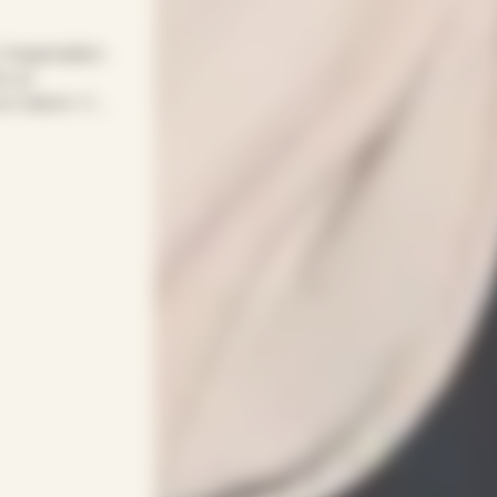
 l’organisation
s sur
 la maison. Vos
une solution
omicile,
e : APEF
ntervenant(e)s
enveillance,
ptée à chaque