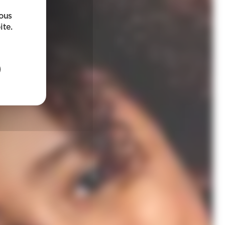
sous
ite.