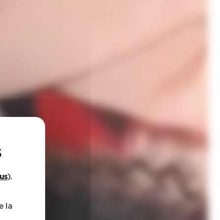
lus
).
e la