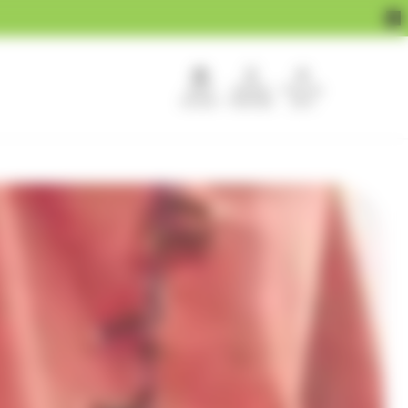
APEF
Devenir
Pour les
recrute !
franchisé
pros