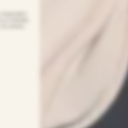
 l’organisation
 sur Arfeuilles,
 Vos enfants
on flexible et
bysitter
adapte à vos
enveillance,
ptée à chaque