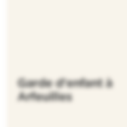
Garde d'enfant à
Arfeuilles