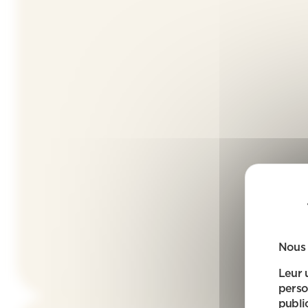
Nous 
Leur 
perso
public