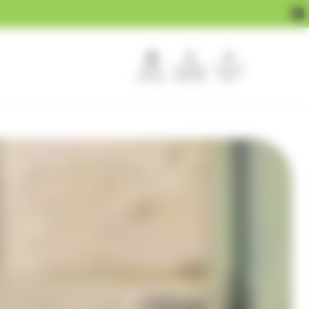
APEF
Devenir
Pour les
recrute !
franchisé
pros