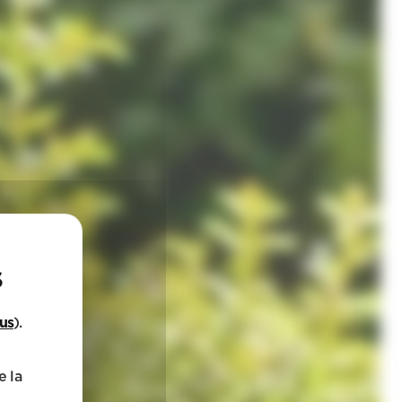
lus
).
e la