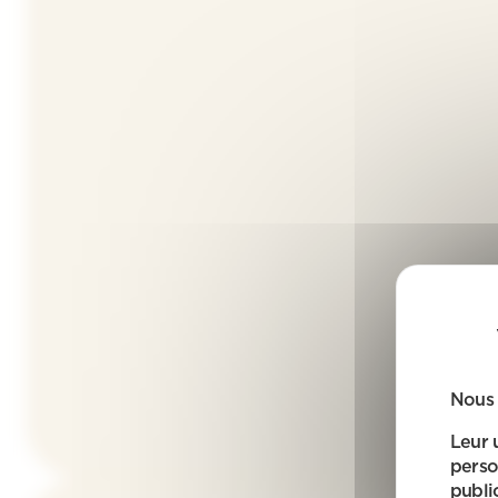
Nous 
Leur 
perso
public