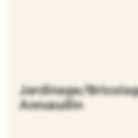
Jardinage/Bricolag
Annœullin