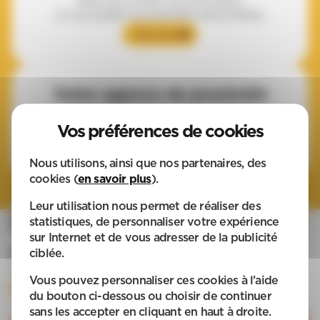
Dites-nous ce dont vous avez besoin,
on vous prépare une estimation personnalisée.
Mon devis
Votre agence de proximité
L’équipe APEF la plus proche est peut-être
à deux pas de chez vous.
Mon agence
Nous utilisons, ainsi que nos partenaires, des
cookies (
en savoir plus
).
Leur utilisation nous permet de réaliser des
Découvrez nos autres
statistiques, de personnaliser votre expérience
sur Internet et de vous adresser de la publicité
services sur Salomé
ciblée.
Découvrez nos services à la personne sur-mesure
Vous pouvez personnaliser ces cookies à l'aide
Mon devis
du bouton ci-dessous ou choisir de continuer
sans les accepter en cliquant en haut à droite.