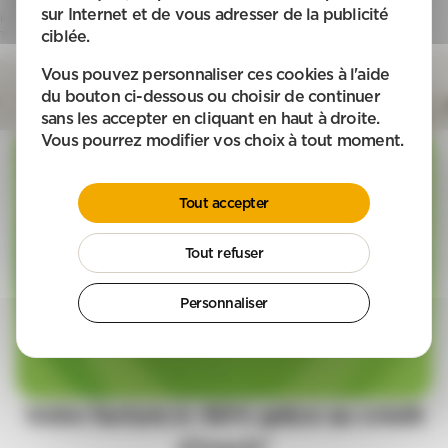
Philippe, client APEF Royan - Aide à
rien à redire.
sur Internet et de vous adresser de la publicité
domicile, Ménage, Jardinage et Garde
ciblée.
d'enfants
Vous pouvez personnaliser ces cookies à l'aide
du bouton ci-dessous ou choisir de continuer
sans les accepter en cliquant en haut à droite.
Vous pourrez modifier vos choix à tout moment.
Tout accepter
Avance immédiate
Tout refuser
Personnaliser
de crédit d’impôt
Votre facture à -50% grâce au crédit