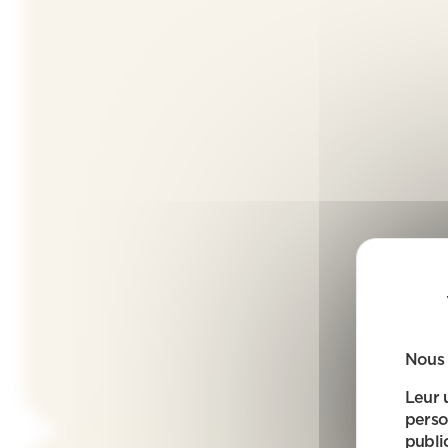
Nous 
Leur 
perso
public