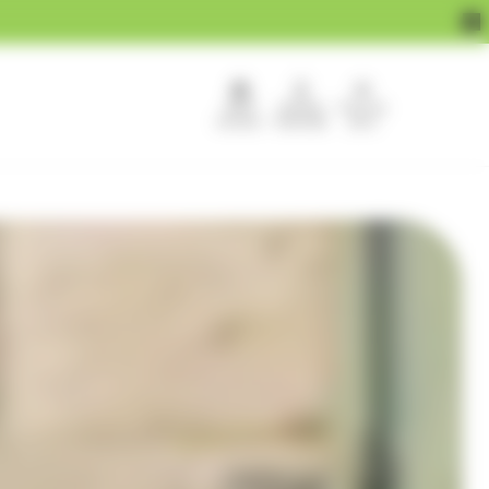
APEF
Devenir
Pour les
recrute !
franchisé
pros