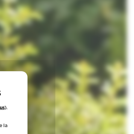
lus
).
e la