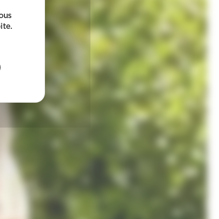
sous
ite.