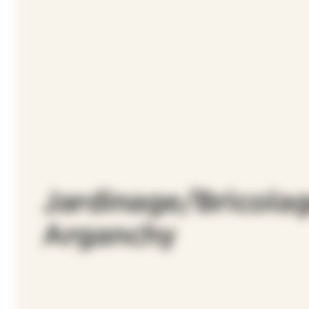
Jardinage/Bricolag
Arganchy