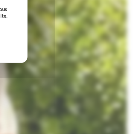
sous
ite.