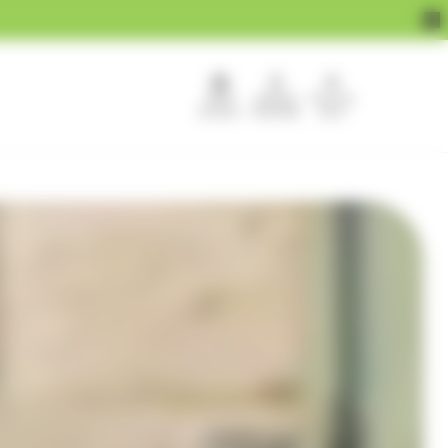
APEF
Devenir
Pour les
recrute !
franchisé
pros