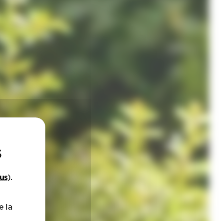
lus
).
e la