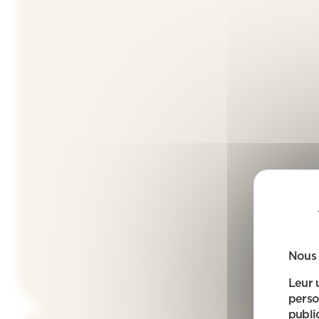
Nous 
Leur 
perso
public