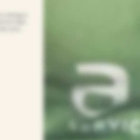
 le ménage à
nd le relais
emps pour
mple pour
onsacrer vos
 votre rythme