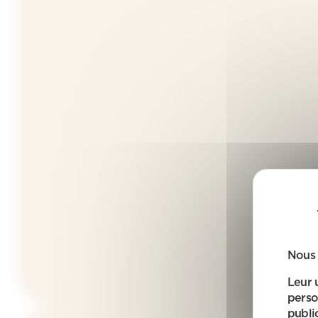
Nous 
Leur 
perso
public