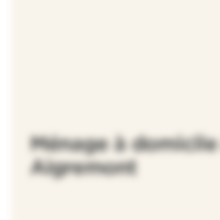
Ménage à domicile
Aigremont