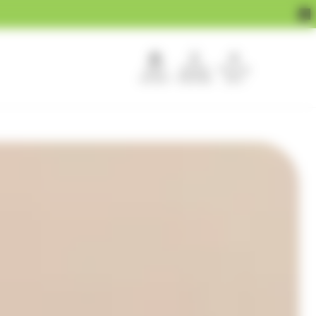
APEF
Devenir
Pour les
recrute !
franchisé
pros