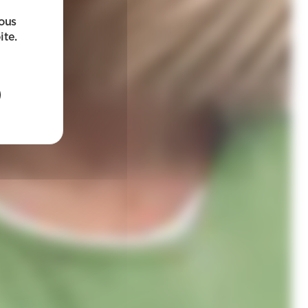
sous
ite.