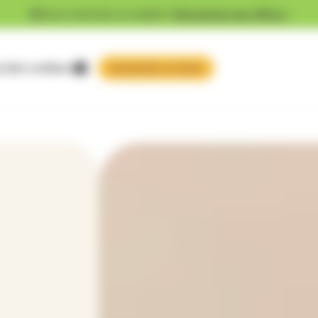
Vous cherchez un emploi ?
Découvrez nos offres !
 faire confiance