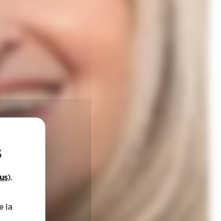
lus
).
e la