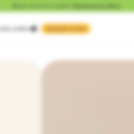
Vous cherchez un emploi ?
Découvrez nos offres !
 faire confiance