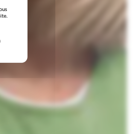
sous
ite.