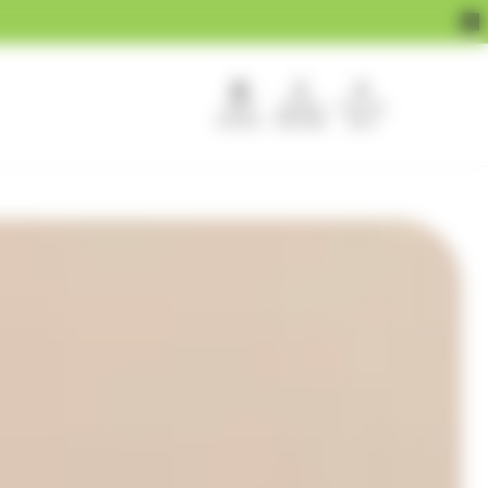
APEF
Devenir
Pour les
recrute !
franchisé
pros