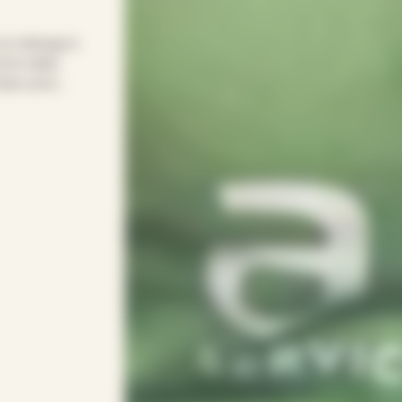
 le ménage à
 le relais
emps pour
le pour
onsacrer vos
 votre rythme