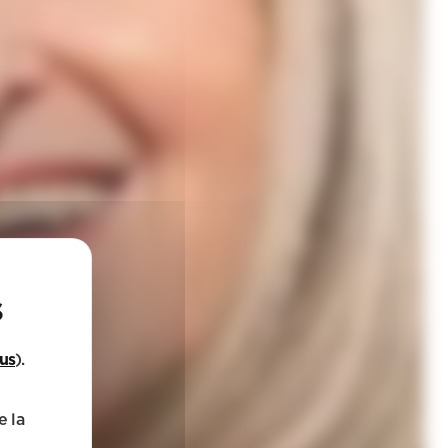
lus
).
e la