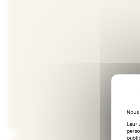
Nous 
Leur 
perso
public