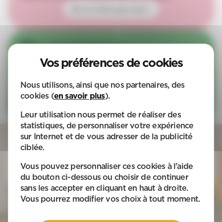
Et ce n'est pas tout !
Jardinage & Bricolage
Les feuilles qui tombent, les arbres qui poussent, les
ampoules à changer, … Nos intervenants APEF vous
enlèvent ces tracas du quotidien. Faites appel à APEF
Nous utilisons, ainsi que nos partenaires, des
pour vos besoins en jardinage et bricolage.
cookies (
en savoir plus
).
Voir davantage
Leur utilisation nous permet de réaliser des
statistiques, de personnaliser votre expérience
sur Internet et de vous adresser de la publicité
ciblée.
4,8/5
Vous pouvez personnaliser ces cookies à l'aide
sur 2 258 avis Google récoltés entre le 09/08/2025 et le
09/08/2026
du bouton ci-dessous ou choisir de continuer
sans les accepter en cliquant en haut à droite.
Votre satisfaction est notre
Vous pourrez modifier vos choix à tout moment.
moteur !