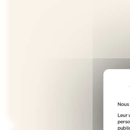
Nous 
Leur 
perso
public