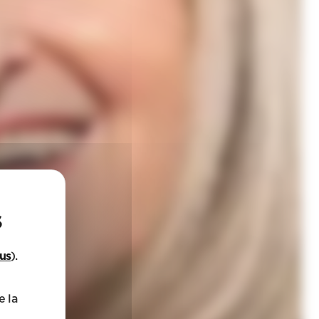
lus
).
e la