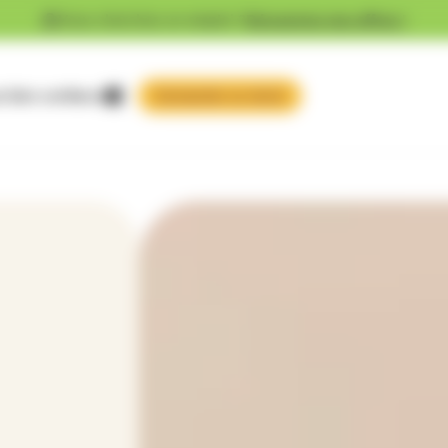
Vous cherchez un emploi ?
Découvrez nos offres !
 faire confiance