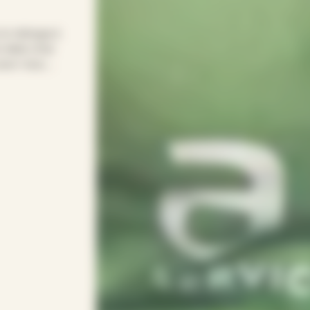
 le ménage à
relais chez
pour vous.
r entretenir
s soirées.
rythme avec