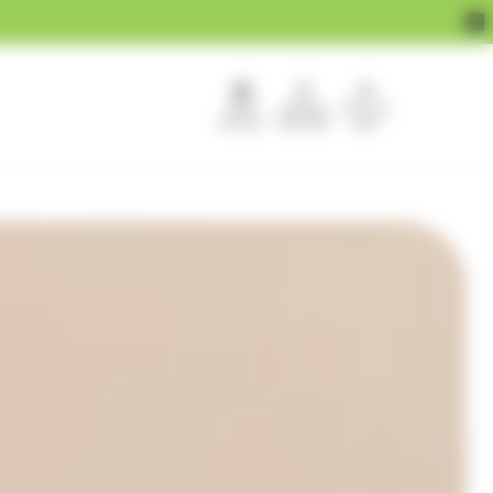
APEF
Devenir
Pour les
recrute !
franchisé
pros