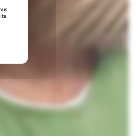
sous
ite.