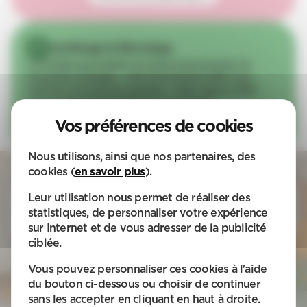
Jardinage & Bricolage
Les feuilles qui tombent, les arbres qui poussent, les
ampoules à changer, … Nos intervenants APEF vous
enlèvent ces tracas du quotidien. Faites appel à APEF
pour vos besoins en jardinage et bricolage.
Voir davantage
Nous utilisons, ainsi que nos partenaires, des
cookies (
en savoir plus
).
Leur utilisation nous permet de réaliser des
4,8/5
statistiques, de personnaliser votre expérience
sur 2 271 avis Google récoltés entre le 06/08/2025 et le
06/08/2026
sur Internet et de vous adresser de la publicité
ciblée.
Votre satisfaction est notre
Vous pouvez personnaliser ces cookies à l'aide
moteur !
du bouton ci-dessous ou choisir de continuer
sans les accepter en cliquant en haut à droite.