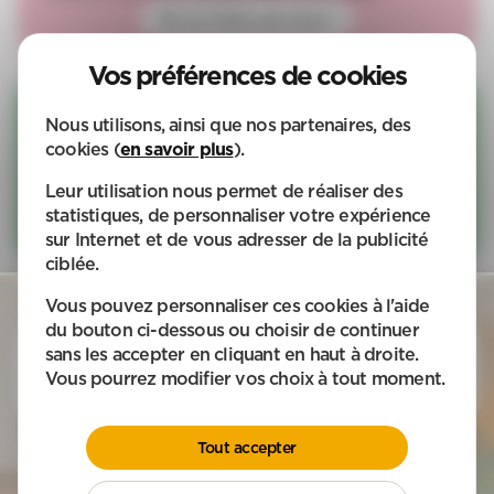
Et ce n'est pas tout !
Jardinage & Bricolage
Nous utilisons, ainsi que nos partenaires, des
Les feuilles qui tombent, les arbres qui poussent, les
cookies (
en savoir plus
).
ampoules à changer, … Nos intervenants APEF vous
enlèvent ces tracas du quotidien. Faites appel à APEF
Leur utilisation nous permet de réaliser des
pour vos besoins en jardinage et bricolage.
statistiques, de personnaliser votre expérience
Voir davantage
sur Internet et de vous adresser de la publicité
ciblée.
Vous pouvez personnaliser ces cookies à l'aide
du bouton ci-dessous ou choisir de continuer
sans les accepter en cliquant en haut à droite.
4,8/5
sur 2 274 avis Google récoltés entre le 05/08/2025 et le
Vous pourrez modifier vos choix à tout moment.
05/08/2026
Votre satisfaction est notre
Tout accepter
moteur !