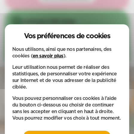
Jardinage & Bricolage
Les feuilles qui tombent, les arbres qui poussent, les
ampoules à changer, … Nos intervenants APEF vous
enlèvent ces tracas du quotidien. Faites appel à APEF
pour vos besoins en jardinage et bricolage.
Nous utilisons, ainsi que nos partenaires, des
Voir davantage
cookies (
en savoir plus
).
Leur utilisation nous permet de réaliser des
statistiques, de personnaliser votre expérience
sur Internet et de vous adresser de la publicité
ciblée.
4,8/5
sur 2 259 avis Google récoltés entre le 08/08/2025 et le
Vous pouvez personnaliser ces cookies à l'aide
08/08/2026
du bouton ci-dessous ou choisir de continuer
Votre satisfaction est notre
sans les accepter en cliquant en haut à droite.
Vous pourrez modifier vos choix à tout moment.
moteur !