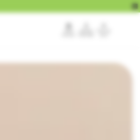
APEF
Devenir
Pour les
recrute !
franchisé
pros