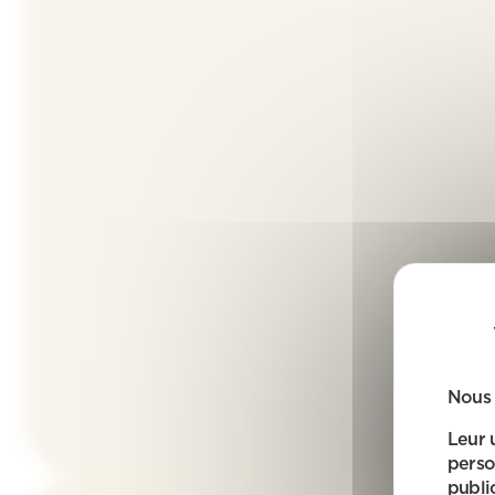
Nous 
Leur 
perso
public