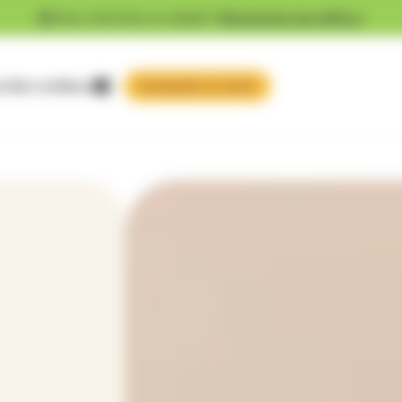
Vous cherchez un emploi ?
Découvrez nos offres !
 faire confiance