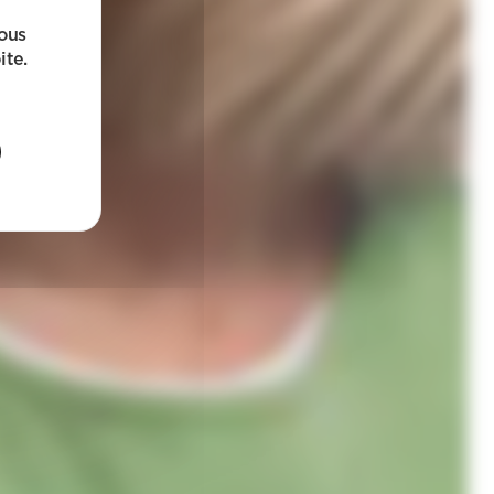
sous
ite.