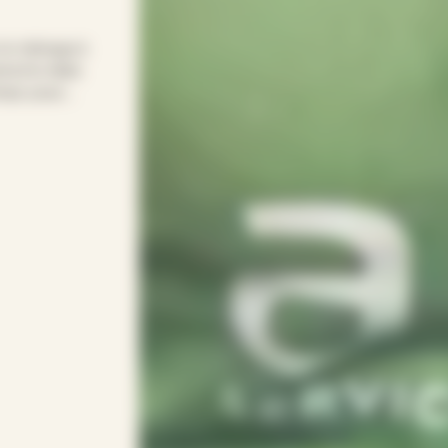
 le ménage à
nd le relais
emps pour
mple pour
onsacrer vos
 votre rythme