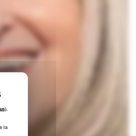
lus
).
e la