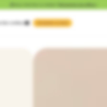
Vous cherchez un emploi ?
Découvrez nos offres !
 faire confiance