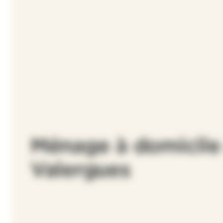
Ménage à domicile
Valergues