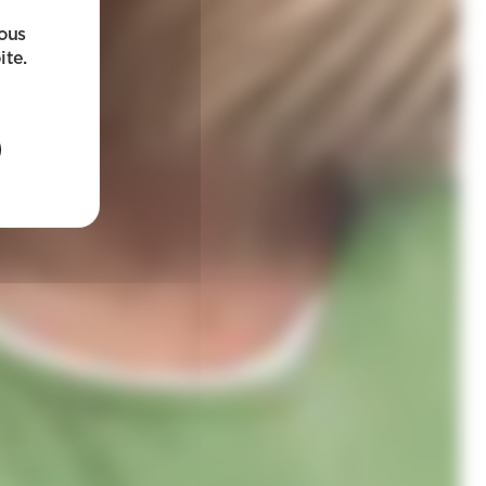
sous
ite.