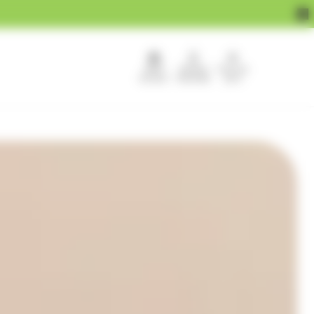
APEF
Devenir
Pour les
recrute !
franchisé
pros