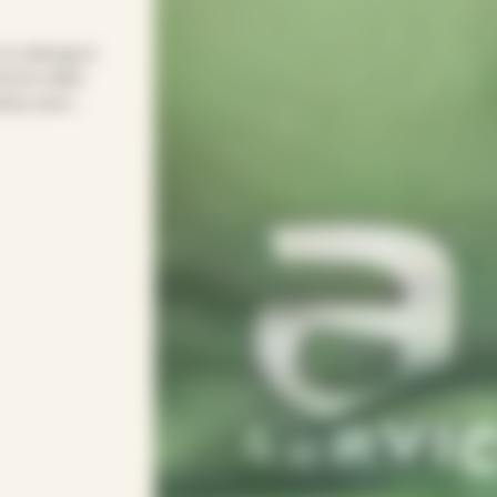
 le ménage à
d le relais
emps pour
ple pour
onsacrer vos
 votre rythme