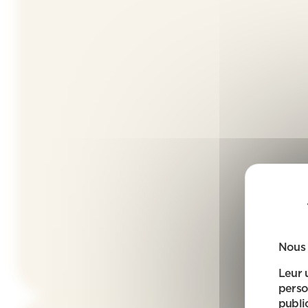
Nous 
Leur 
perso
public