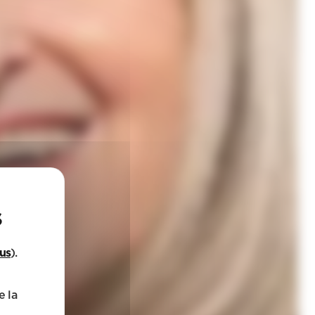
lus
).
e la