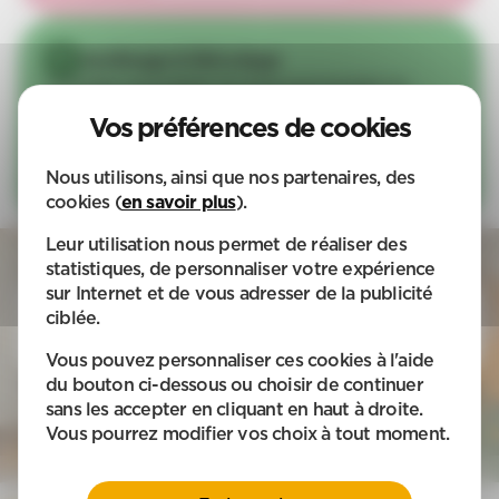
Jardinage & Bricolage
Les feuilles qui tombent, les arbres qui poussent, les
ampoules à changer, … Nos intervenants APEF vous
enlèvent ces tracas du quotidien. Faites appel à APEF
pour vos besoins en jardinage et bricolage.
Nous utilisons, ainsi que nos partenaires, des
Voir davantage
cookies (
en savoir plus
).
Leur utilisation nous permet de réaliser des
statistiques, de personnaliser votre expérience
sur Internet et de vous adresser de la publicité
4,8/5
ciblée.
sur 2 274 avis Google récoltés entre le 05/08/2025 et le
05/08/2026
Vous pouvez personnaliser ces cookies à l'aide
Votre satisfaction est notre
du bouton ci-dessous ou choisir de continuer
sans les accepter en cliquant en haut à droite.
moteur !
Vous pourrez modifier vos choix à tout moment.