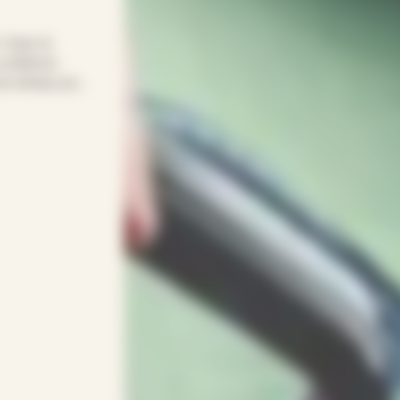
! Avec le
confiance
t du temps pour
re quotidien
age… APEF
gneux(ses) et