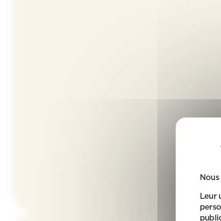
Nous 
Leur 
perso
public