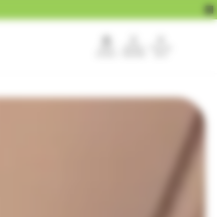
APEF
Devenir
Pour les
recrute !
franchisé
pros