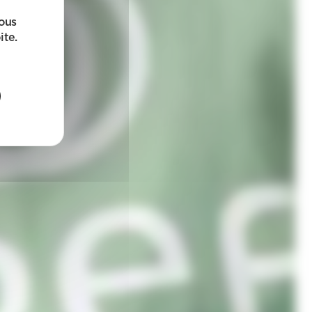
sous
ite.