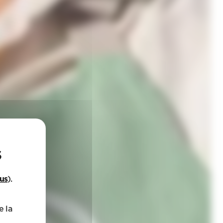
lus
).
e la