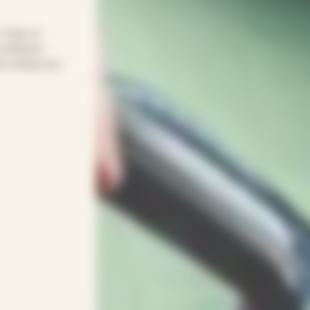
! Avec le
confiance
t du temps pour
re quotidien
age… APEF
gneux(ses) et