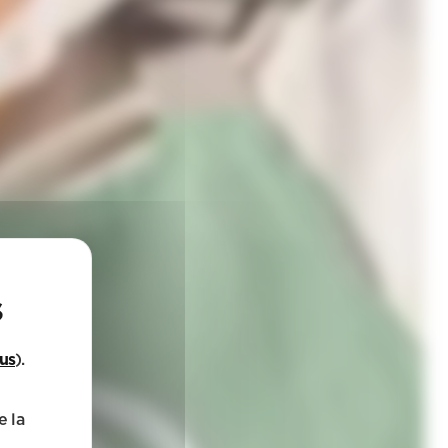
lus
).
e la