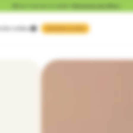
Vous cherchez un emploi ?
Découvrez nos offres !
 faire confiance