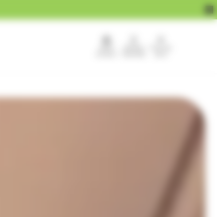
APEF
Devenir
Pour les
recrute !
franchisé
pros