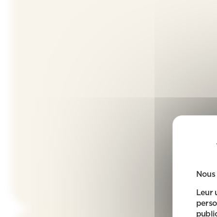
Nous 
Leur 
perso
public