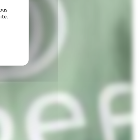
sous
ite.