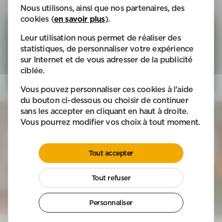
Nous utilisons, ainsi que nos partenaires, des
cookies (
en savoir plus
).
Jardinage & Bricolage
Leur utilisation nous permet de réaliser des
Les feuilles qui tombent, les arbres qui poussent, les
statistiques, de personnaliser votre expérience
ampoules à changer, … Nos intervenants APEF vous
enlèvent ces tracas du quotidien. Faites appel à APEF
sur Internet et de vous adresser de la publicité
pour vos besoins en jardinage et bricolage.
ciblée.
Voir davantage
Vous pouvez personnaliser ces cookies à l'aide
du bouton ci-dessous ou choisir de continuer
sans les accepter en cliquant en haut à droite.
Vous pourrez modifier vos choix à tout moment.
4,8/5
sur 2 274 avis Google récoltés entre le 05/08/2025 et le
Tout accepter
05/08/2026
Votre satisfaction est notre
Tout refuser
moteur !
Personnaliser