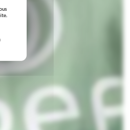
sous
ite.