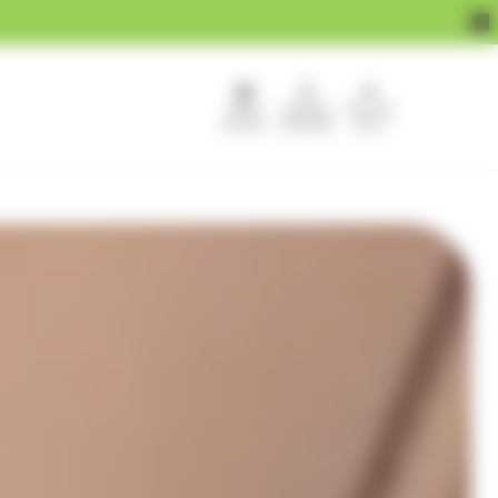
APEF
Devenir
Pour les
recrute !
franchisé
pros