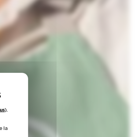
lus
).
e la