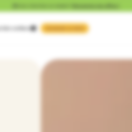
Vous cherchez un emploi ?
Découvrez nos offres !
 faire confiance