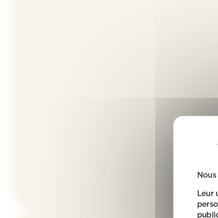
Nous 
Leur 
perso
public