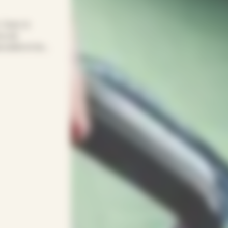
! Avec le
ne de
eccable et du
st simplifier
repassage,
venant(e)s