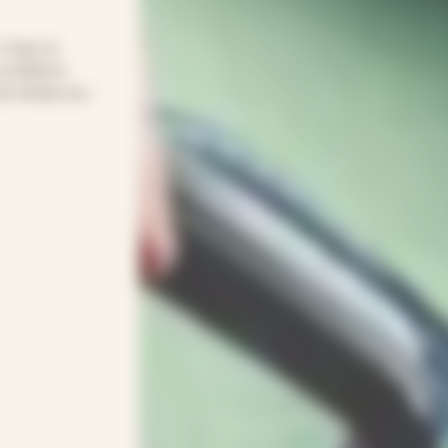
! Avec le
confiance
t du temps pour
re quotidien
age… APEF
gneux(ses) et