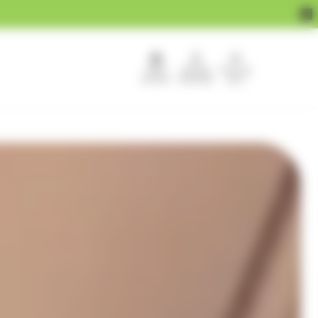
APEF
Devenir
Pour les
recrute !
franchisé
pros