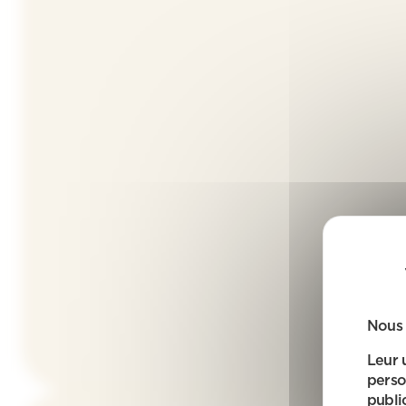
Nous 
Leur 
perso
public