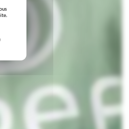
sous
ite.