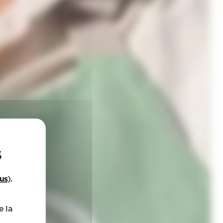
lus
).
e la