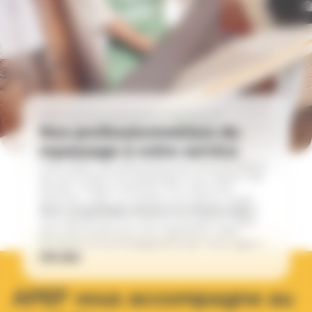
ADIEU LES PLIS, BONJOUR LA TRANQUILITÉ
Nos professionnel(le)s du
repassage à votre service
Chez APEF, nos intervenant(e)s sont formé(e)s
aux techniques de repassage et au respect des
textiles. Chaque vêtement est traité avec
attention, selon sa matière, puis plié et rangé
selon vos préférences pour un résultat soigné.
Avec le repassage à domicile sur Mertzwiller,
vous bénéficiez d’un service encadré et fiable.
Nos intervenant(e)s sont salarié(e)s APEF,
formé(e)s et accompagné(e)s par votre agence
locale pour garantir un linge soigné, en toute
Voir plus
sérénité.
APEF vous accompagne au