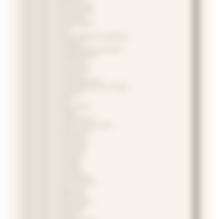
Repassage à Rittershoffen
Repassage à Rœschwoog
Repassage à Rohrwiller
Repassage à Roppenheim
Repassage à Rott
Repassage à Rountzenheim-Auenheim
Repassage à Salmbach
Repassage à Schaffhouse-près-Seltz
Repassage à Scheibenhard
Repassage à Schirrhein
Repassage à Schirrhoffen
Repassage à Schleithal
Repassage à Schœnenbourg
Repassage à Schweighouse-sur-Moder
Repassage à Seebach
Repassage à Seltz
Repassage à Sessenheim
Repassage à Siegen
Repassage à Soufflenheim
Repassage à Soultz-sous-Forêts
Repassage à Stattmatten
Repassage à Steinseltz
Repassage à Stundwiller
Repassage à Surbourg
Repassage à Trimbach
Repassage à Uhlwiller
Repassage à Uhrwiller
Repassage à Uttenhoffen
Repassage à Val-de-Moder
Repassage à Walbourg
Repassage à Weitbruch
Repassage à Weyersheim
Repassage à Windstein
Repassage à Wingen