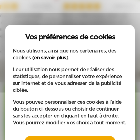
ût 2026
Août 2026
nt
Merci à Véronique pour son
Excellentes p
Arlette, client A
s
sérieux sa compétence et sa
domicile, Ménage
agali
gentillesse
d'enfants
ernestnicole, client APEF Lons-Billère -
 de
Aide à domicile, Ménage, Jardinage et
uxonne
et
Garde d'enfants
e, Aide
ous
Nous utilisons, ainsi que nos partenaires, des
es qui
cookies (
en savoir plus
).
en.
Leur utilisation nous permet de réaliser des
bonne
statistiques, de personnaliser votre expérience
miser
sur Internet et de vous adresser de la publicité
es
ciblée.
bles
Vous pouvez personnaliser ces cookies à l'aide
is sur
Avance immédiate
du bouton ci-dessous ou choisir de continuer
sans les accepter en cliquant en haut à droite.
udget
Vous pourrez modifier vos choix à tout moment.
 ! Le
de crédit d’impôt