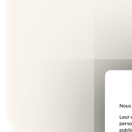
Nous 
Leur 
perso
public