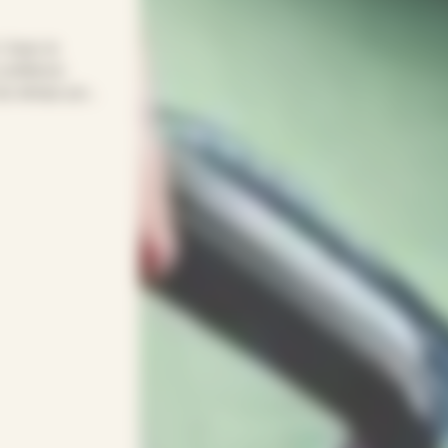
! Avec le
confiance
t du temps pour
re quotidien
age… APEF
gneux(ses) et