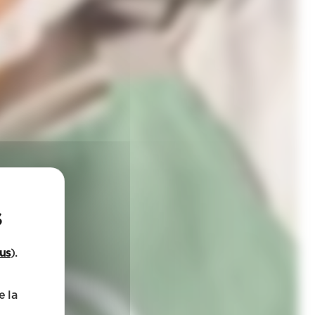
lus
).
e la