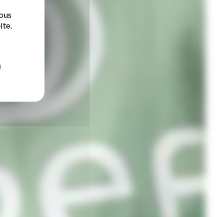
sous
ite.