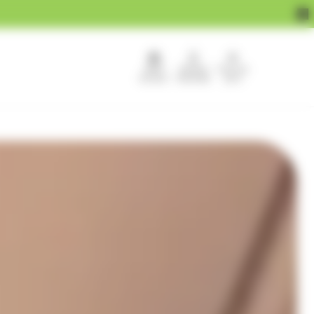
APEF
Devenir
Pour les
recrute !
franchisé
pros