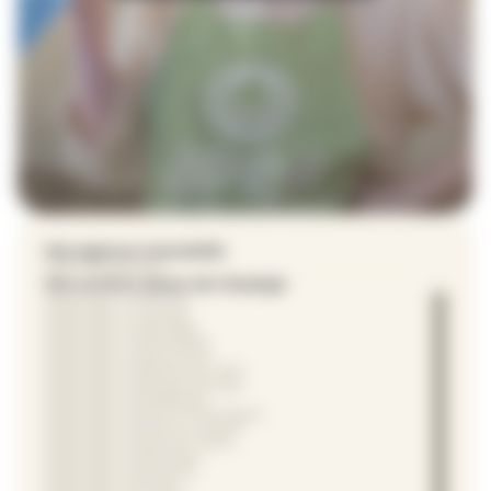
Nos agences à proximité
APEF Mondelange
Nos services autour de Clouange
Repassage à Amnéville
Repassage à Clouange
Repassage à Gandrange
Repassage à Hagondange
Repassage à Hauconcourt
Repassage à Maizières-lès-Metz
Repassage à Marange-Silvange
Repassage à Mondelange
Repassage à Montois-la-Montagne
Repassage à Moyeuvre-Grande
Repassage à Moyeuvre-Petite
Repassage à Pierrevillers
Repassage à Richemont
Repassage à Rombas