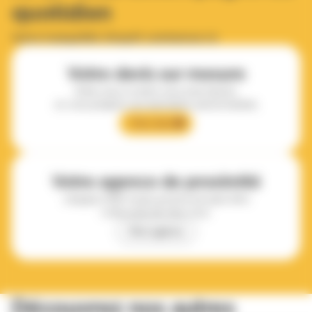
quotidien
Votre tranquillité d'esprit commence ici
Votre devis sur mesure
Dites-nous ce dont vous avez besoin,
on vous prépare une estimation personnalisée.
Mon devis
Votre agence de proximité
L’équipe APEF la plus proche est peut-être
à deux pas de chez vous.
Mon agence
Découvrez nos autres