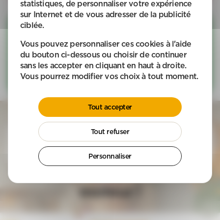
statistiques, de personnaliser votre expérience
sur Internet et de vous adresser de la publicité
ciblée.
Jardinage & Bricolage
Les feuilles qui tombent, les arbres qui poussent, les
Vous pouvez personnaliser ces cookies à l'aide
ampoules à changer, … Nos intervenants APEF vous
du bouton ci-dessous ou choisir de continuer
enlèvent ces tracas du quotidien. Faites appel à APEF
sans les accepter en cliquant en haut à droite.
pour vos besoins en jardinage et bricolage.
Vous pourrez modifier vos choix à tout moment.
Voir davantage
Tout accepter
Tout refuser
4,8/5
sur 2 259 avis Google récoltés entre le 08/08/2025 et le
08/08/2026
Personnaliser
Votre satisfaction est notre
moteur !