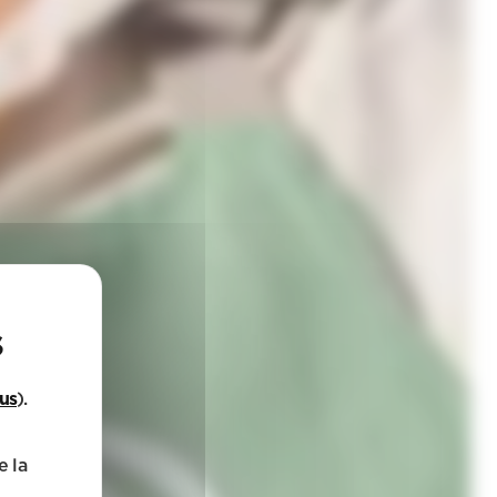
lus
).
e la