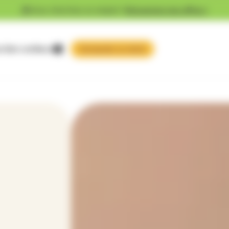
Vous cherchez un emploi ?
Découvrez nos offres !
 faire confiance