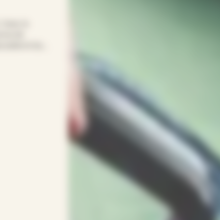
! Avec le
onne de
eccable et du
’est simplifier
repassage,
venant(e)s