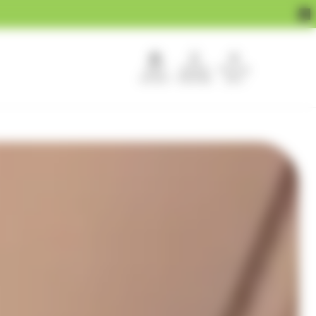
APEF
Devenir
Pour les
recrute !
franchisé
pros