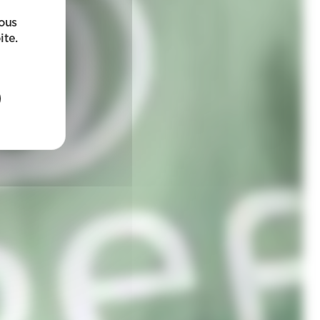
sous
ite.