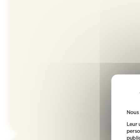
Nous 
Leur 
perso
public