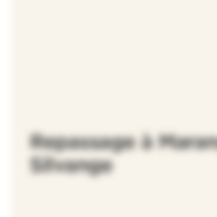
Repassage à Mara
Silvange