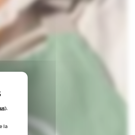
lus
).
e la