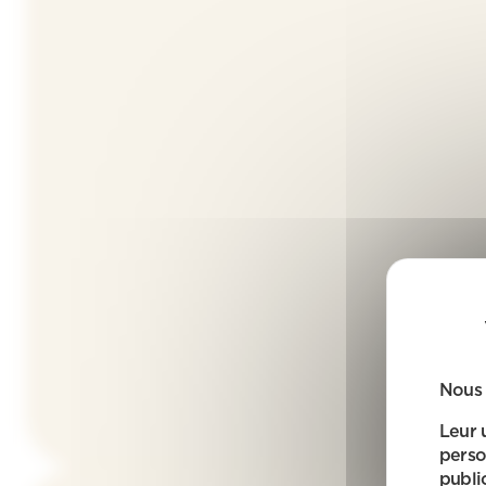
Nous 
Leur 
perso
public