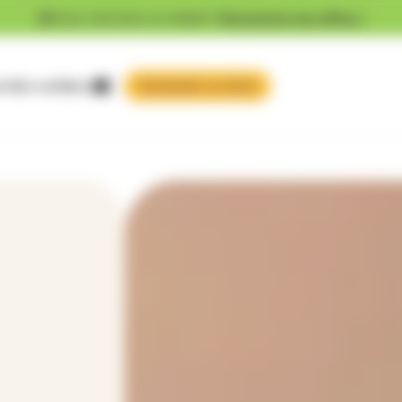
Vous cherchez un emploi ?
Découvrez nos offres !
 faire confiance