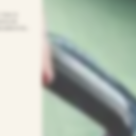
! Avec le
sonne de
eccable et du
, c’est
du linge,
ec des