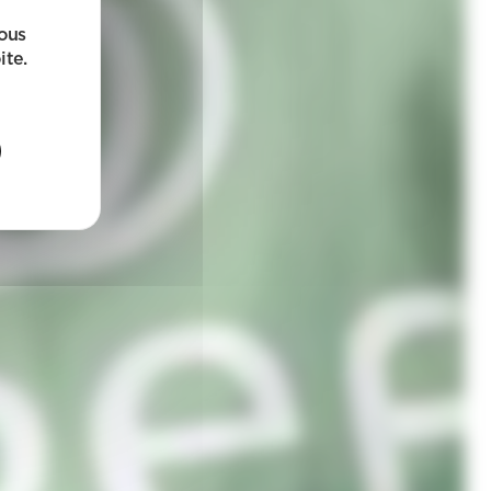
sous
ite.