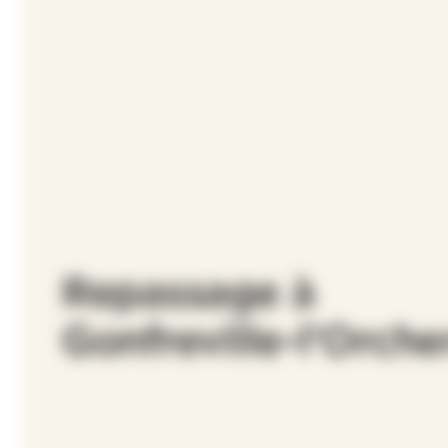
Repassage à
Gonfreville-l'Orche