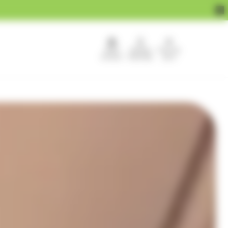
APEF
Devenir
Pour les
recrute !
franchisé
pros