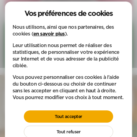
Et ce n'est pas tout !
Nous utilisons, ainsi que nos partenaires, des
Jardinage & Bricolage
cookies (
en savoir plus
).
Les feuilles qui tombent, les arbres qui poussent, les
ampoules à changer, … Nos intervenants APEF vous
Leur utilisation nous permet de réaliser des
enlèvent ces tracas du quotidien. Faites appel à APEF
statistiques, de personnaliser votre expérience
pour vos besoins en jardinage et bricolage.
sur Internet et de vous adresser de la publicité
Voir davantage
ciblée.
Vous pouvez personnaliser ces cookies à l'aide
du bouton ci-dessous ou choisir de continuer
sans les accepter en cliquant en haut à droite.
4,8/5
Vous pourrez modifier vos choix à tout moment.
sur 2 274 avis Google récoltés entre le 05/08/2025 et le
05/08/2026
Votre satisfaction est notre
Tout accepter
moteur !
Tout refuser