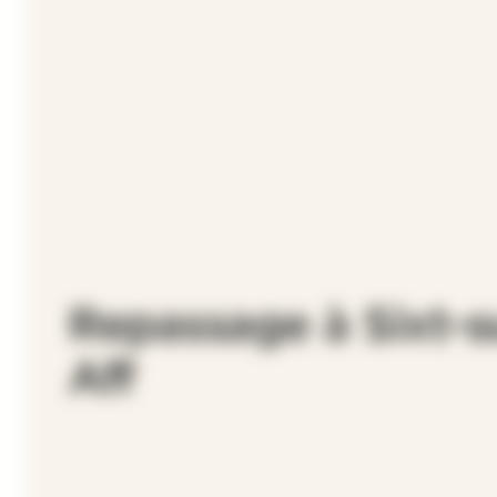
Repassage à Sixt-s
Aff