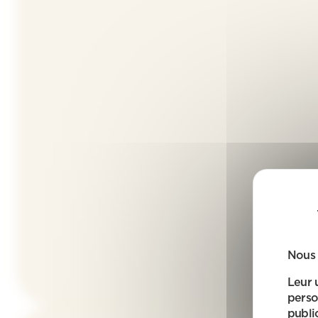
Nous 
Leur 
perso
public