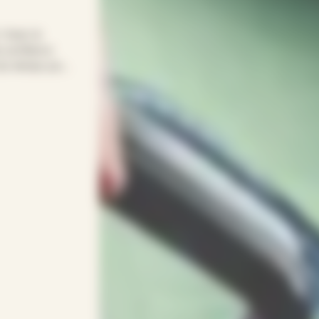
! Avec le
e confiance
t du temps pour
otre quotidien
age… APEF
gneux(ses) et