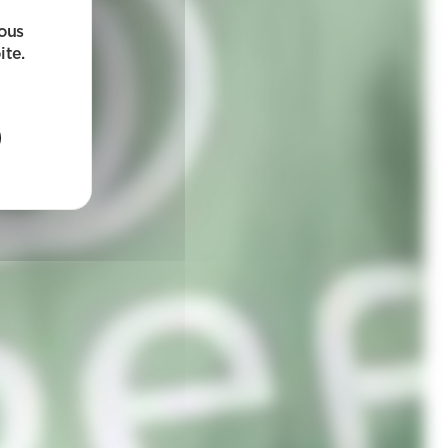
sous
ite.