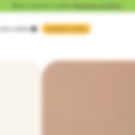
Vous cherchez un emploi ?
Découvrez nos offres !
 faire confiance