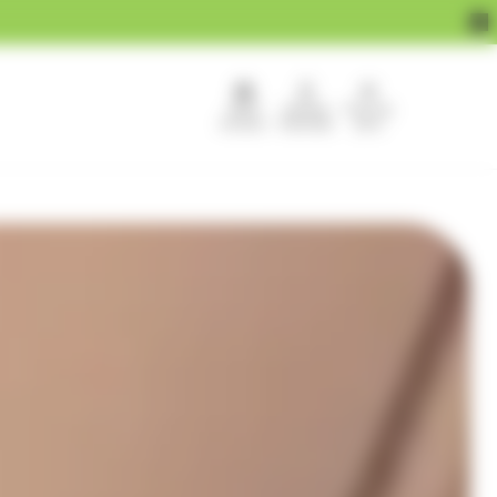
APEF
Devenir
Pour les
recrute !
franchisé
pros