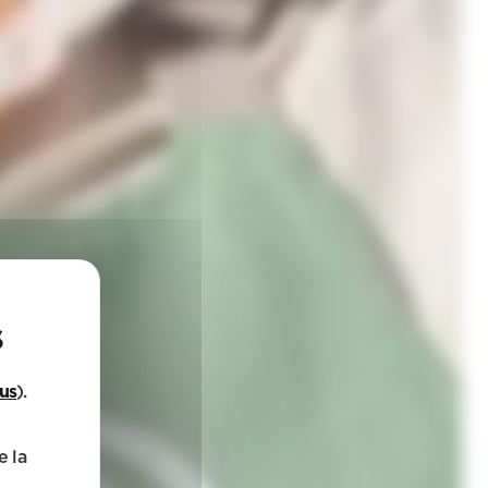
lus
).
e la