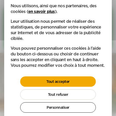
Nous utilisons, ainsi que nos partenaires, des
cookies (
en savoir plus
).
Jardinage & Bricolage
Les feuilles qui tombent, les arbres qui poussent, les
Leur utilisation nous permet de réaliser des
ampoules à changer, … Nos intervenants APEF vous
statistiques, de personnaliser votre expérience
enlèvent ces tracas du quotidien. Faites appel à APEF
sur Internet et de vous adresser de la publicité
pour vos besoins en jardinage et bricolage.
ciblée.
Voir davantage
Vous pouvez personnaliser ces cookies à l'aide
du bouton ci-dessous ou choisir de continuer
sans les accepter en cliquant en haut à droite.
Vous pourrez modifier vos choix à tout moment.
4,8/5
sur 2 259 avis Google récoltés entre le 08/08/2025 et le
08/08/2026
Tout accepter
Votre satisfaction est notre
Tout refuser
moteur !
Personnaliser