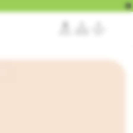
APEF
Devenir
Pour les
recrute !
franchisé
pros