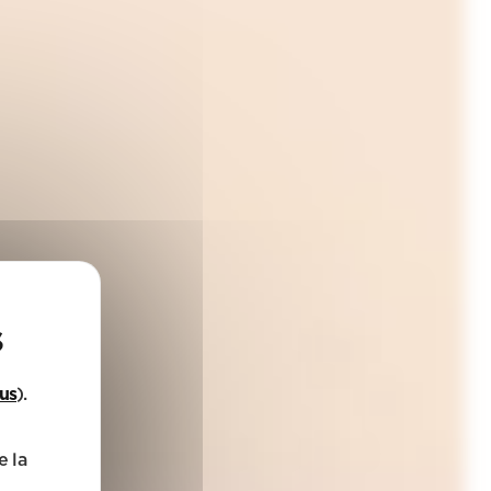
lus
).
e la