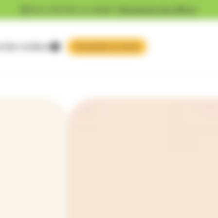
Vous cherchez un emploi ?
Découvrez nos offres !
 faire confiance