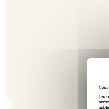
Nous 
Leur 
perso
public