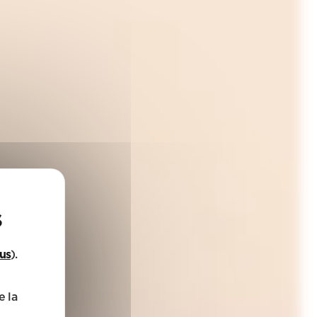
lus
).
e la