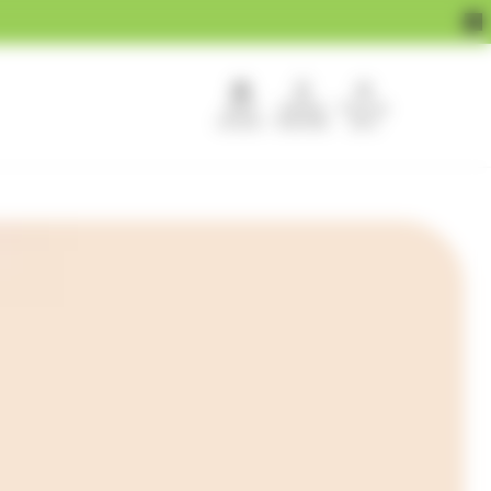
APEF
Devenir
Pour les
recrute !
franchisé
pros