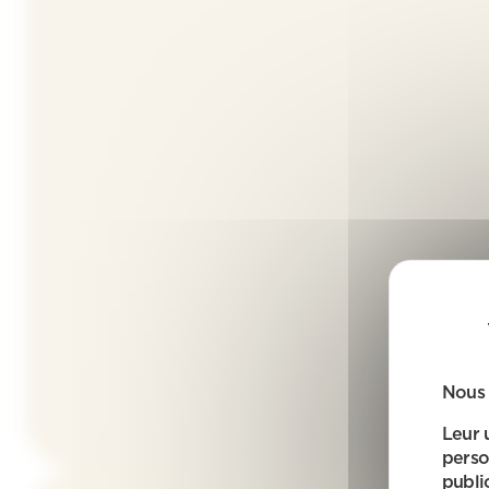
Nous 
Leur 
perso
public