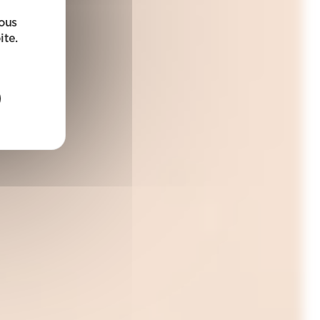
sous
ite.