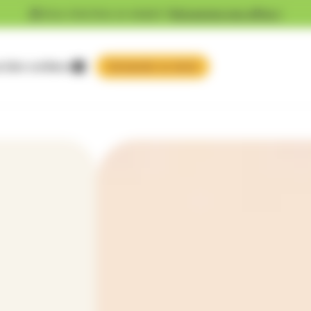
Vous cherchez un emploi ?
Découvrez nos offres !
 faire confiance