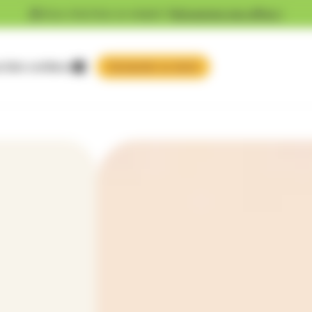
Vous cherchez un emploi ?
Découvrez nos offres !
 faire confiance