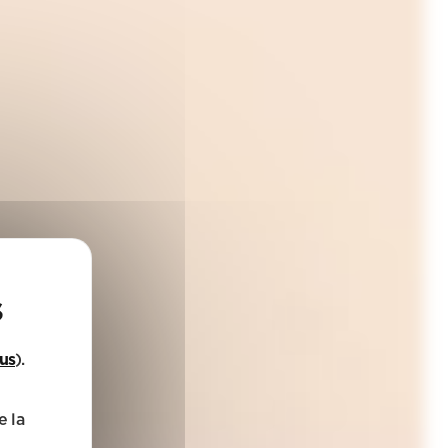
lus
).
e la