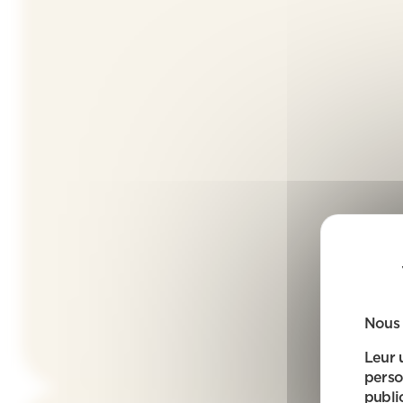
Nous 
Leur 
perso
public