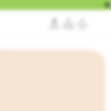
APEF
Devenir
Pour les
recrute !
franchisé
pros