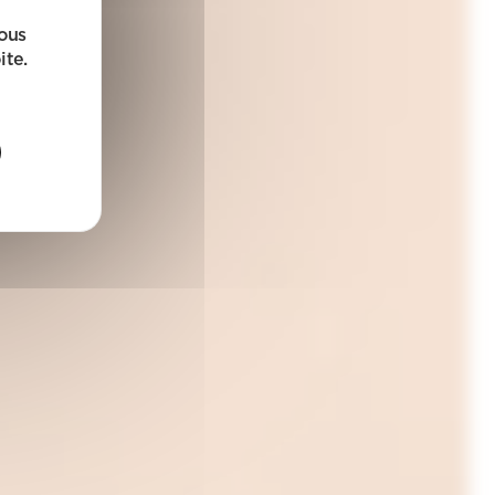
sous
ite.