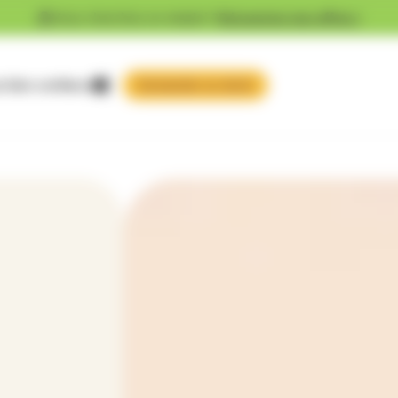
Vous cherchez un emploi ?
Découvrez nos offres !
 faire confiance