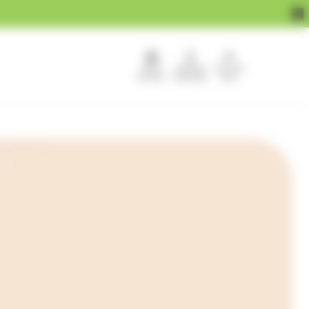
APEF
Devenir
Pour les
recrute !
franchisé
pros