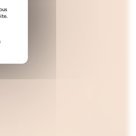
sous
ite.