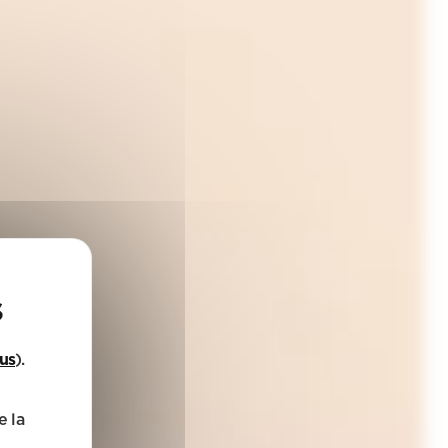
lus
).
e la