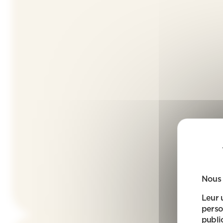
Nous 
Leur 
perso
public