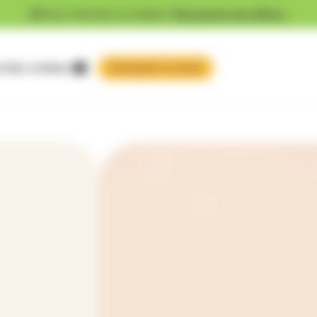
Vous cherchez un emploi ?
Découvrez nos offres !
 faire confiance