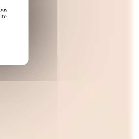
sous
ite.