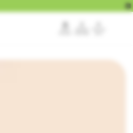
APEF
Devenir
Pour les
recrute !
franchisé
pros