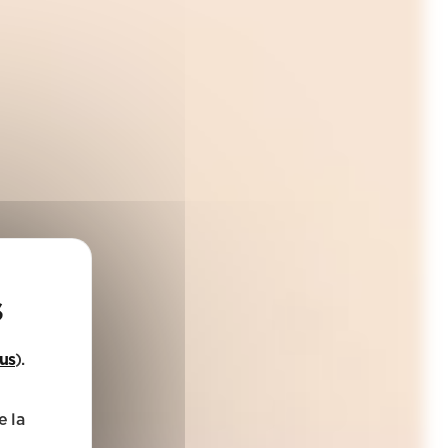
lus
).
e la