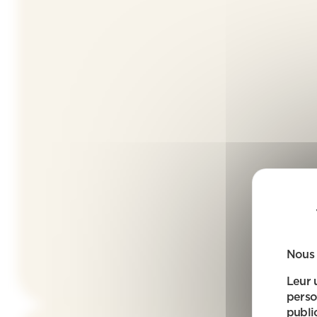
Nous 
Leur 
perso
public