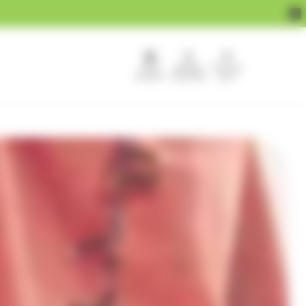
APEF
Devenir
Pour les
recrute !
franchisé
pros