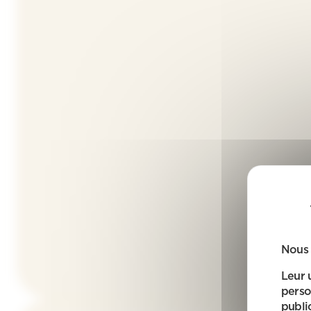
Nous 
Leur 
perso
public