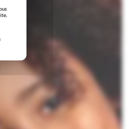
sous
ite.