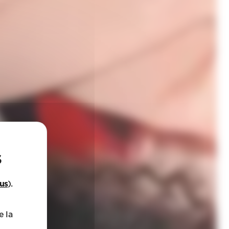
lus
).
e la