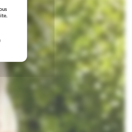
sous
ite.