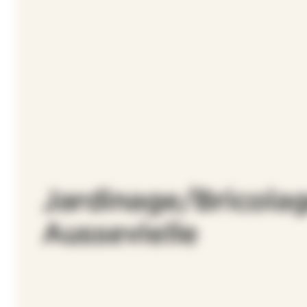
Jardinage/Bricolag
Aussevielle