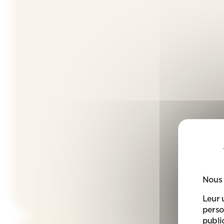
Nous 
Leur 
perso
public