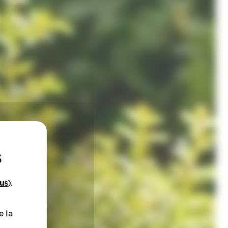
lus
).
e la