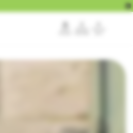
APEF
Devenir
Pour les
recrute !
franchisé
pros