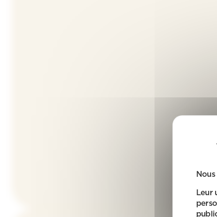
Nous 
Leur 
perso
public