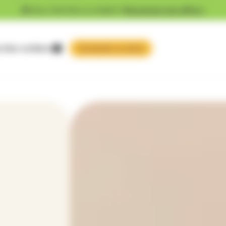
Vous cherchez un emploi ?
Découvrez nos offres !
 faire confiance