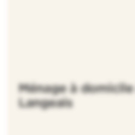
Ménage à domicile
Langeais