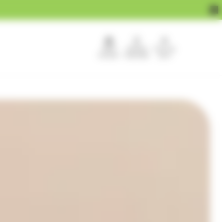
APEF
Devenir
Pour les
recrute !
franchisé
pros