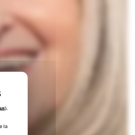
lus
).
e la