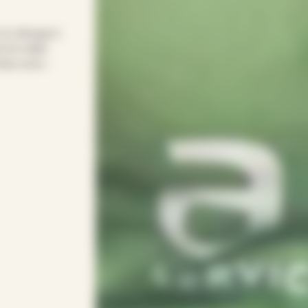
 le ménage à
 le relais
emps pour
le pour
onsacrer vos
 votre rythme