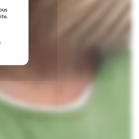
sous
ite.