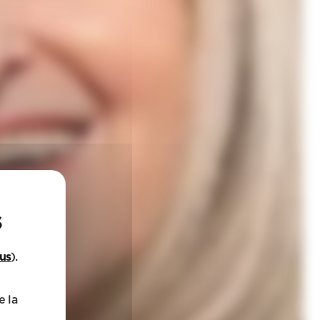
lus
).
e la