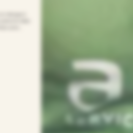
 le ménage à
prend le relais
emps pour
 simple pour
onsacrer vos
 votre rythme