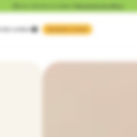
Vous cherchez un emploi ?
Découvrez nos offres !
 faire confiance