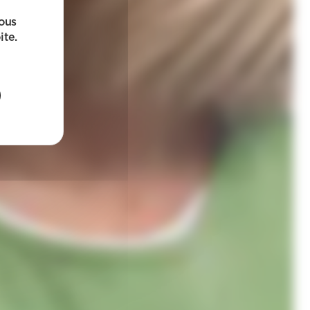
sous
ite.