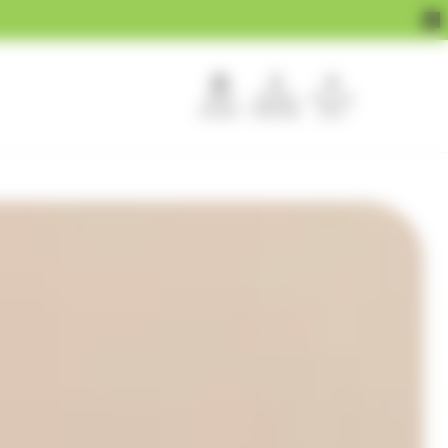
APEF
Devenir
Pour les
recrute !
franchisé
pros