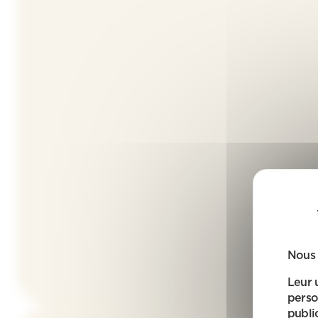
Nous 
Leur 
perso
public