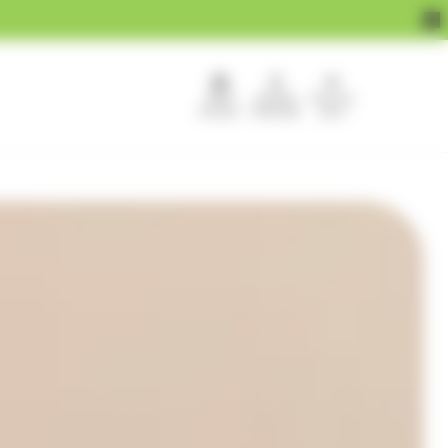
APEF
Devenir
Pour les
recrute !
franchisé
pros