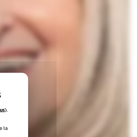
lus
).
e la