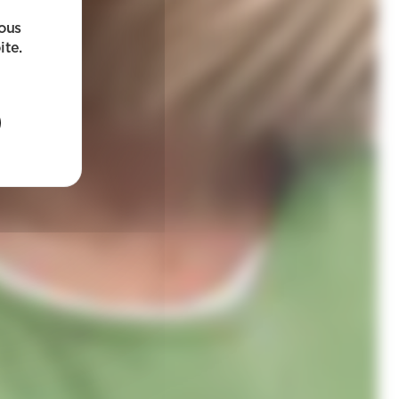
sous
ite.