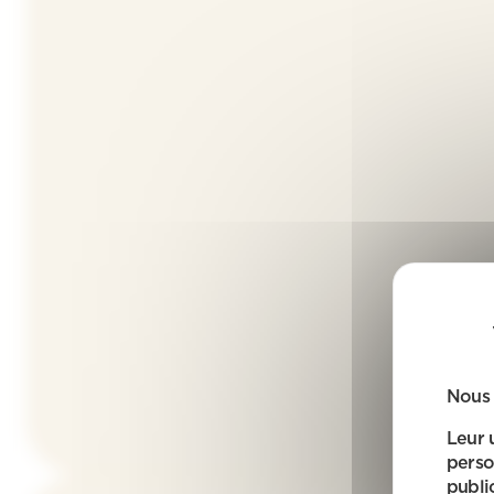
Nous 
Leur 
perso
public