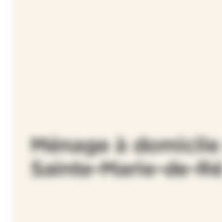
Ménage à domicile
Sainte-Marie-de-R