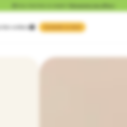
Vous cherchez un emploi ?
Découvrez nos offres !
 faire confiance