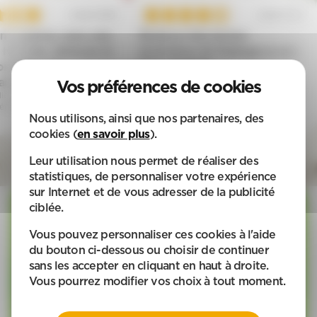
2026
Août 2026
une
Bonjour très bonne
Prestation satis
 et
prestation de Nadege je suis
Jennifer rien à r
Evelyne, client APEF 
très satisfaite
domicile, Ménage, J
aurelia, client APEF Langres - Aide à
d'enfants
domicile, Ménage, Jardinage et Garde
e à
t de
d'enfants
rde
nt
Nous utilisons, ainsi que nos partenaires, des
 le
cookies (
en savoir plus
).
e
Leur utilisation nous permet de réaliser des
statistiques, de personnaliser votre expérience
sur Internet et de vous adresser de la publicité
ciblée.
Vous pouvez personnaliser ces cookies à l'aide
Avance immédiate
du bouton ci-dessous ou choisir de continuer
sans les accepter en cliquant en haut à droite.
Vous pourrez modifier vos choix à tout moment.
de crédit d’impôt