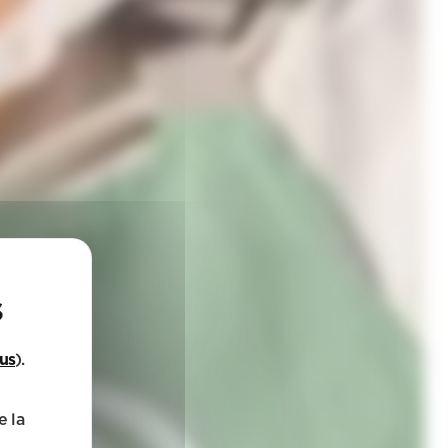
lus
).
e la