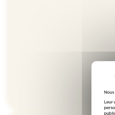
Nous 
Leur 
perso
public