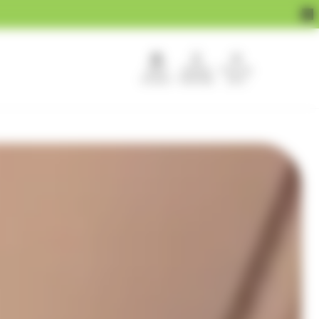
APEF
Devenir
Pour les
recrute !
franchisé
pros