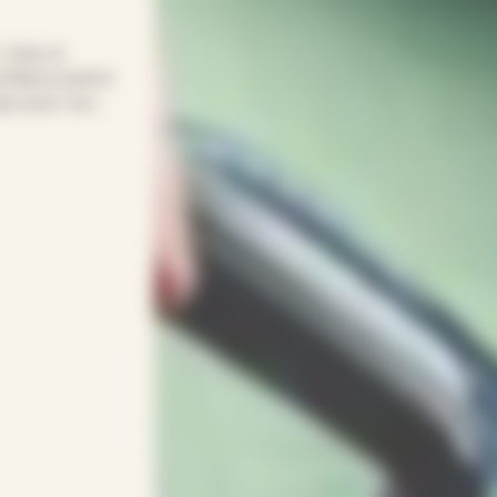
! Avec le
onfiance prend
mps pour vous.
sans sacrifier
dapte à vos
entif(ve)s.