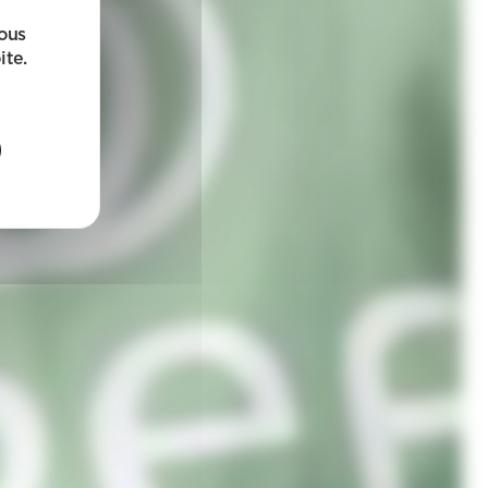
sous
ite.