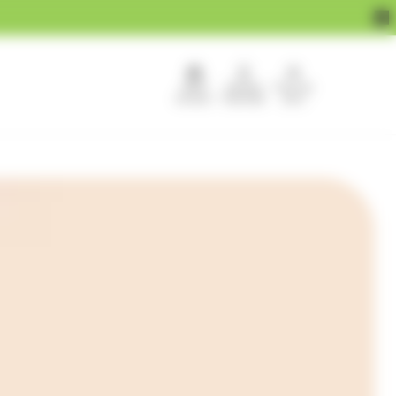
APEF
Devenir
Pour les
recrute !
franchisé
pros