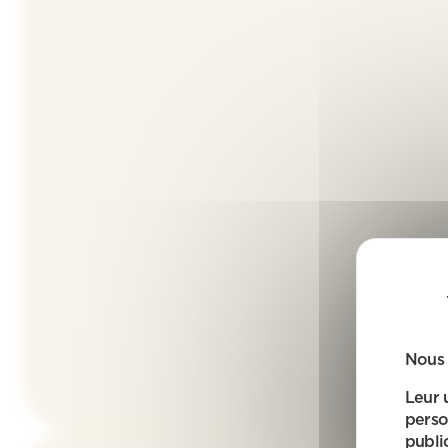
Nous 
Leur 
perso
public