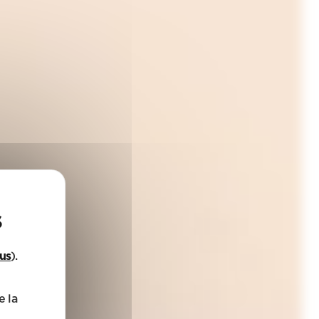
lus
).
e la