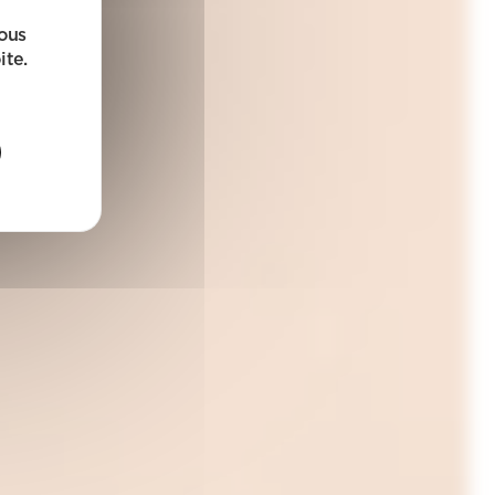
sous
ite.