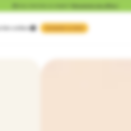
Vous cherchez un emploi ?
Découvrez nos offres !
 faire confiance